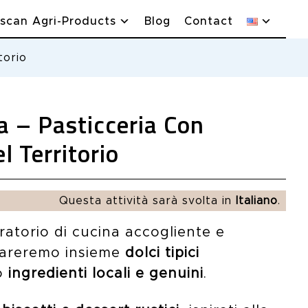
scan Agri-Products
Blog
Contact
torio
a – Pasticceria Con
l Territorio
Questa attività sarà svolta in
Italiano
.
ratorio di cucina accogliente e
pareremo insieme
dolci tipici
o
ingredienti locali e genuini
.