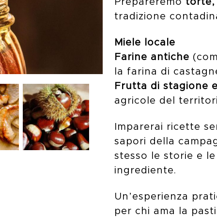
Prepareremo
torte,
tradizione contadina
Miele locale
Farine antiche
(come
la farina di castagn
Frutta di stagione 
agricole del territor
Imparerai ricette se
sapori della campa
stesso le storie e l
ingrediente.
Un’esperienza prat
per chi ama la pasti