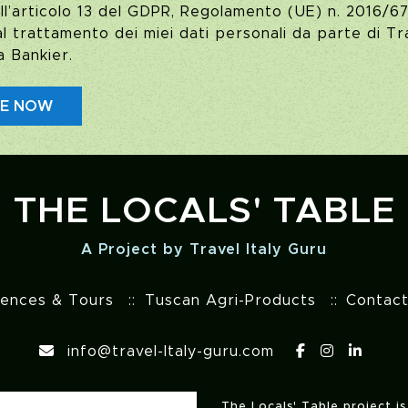
ll’articolo 13 del GDPR, Regolamento (UE) n. 2016/67
 trattamento dei miei dati personali da parte di Tra
a Bankier.
BE NOW
THE LOCALS' TABLE
A Project by Travel Italy Guru
iences & Tours
Tuscan Agri-Products
Contac
info@travel-Italy-guru.com
The Locals' Table project i