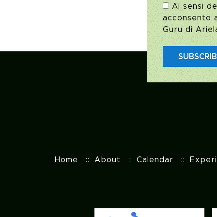
Ai sensi de
acconsento al
Guru di Ariel
SUBSCRI
Home
About
Calendar
Exper