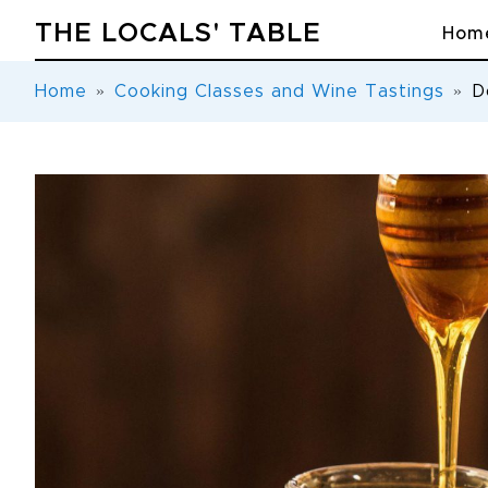
THE LOCALS' TABLE
Hom
Home
Cooking Classes and Wine Tastings
D