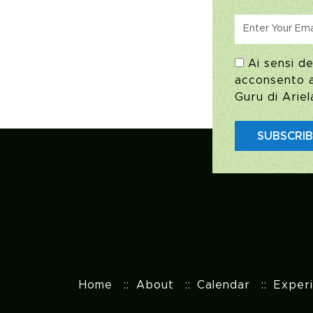
Ai sensi de
acconsento al
Guru di Ariel
SUBSCRI
Home
About
Calendar
Exper