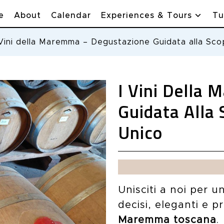
e
About
Calendar
Experiences & Tours
Tu
 Vini della Maremma – Degustazione Guidata alla Sco
I Vini Della
Guidata Alla 
Unico
Unisciti a noi per u
decisi, eleganti e 
Maremma toscana
.