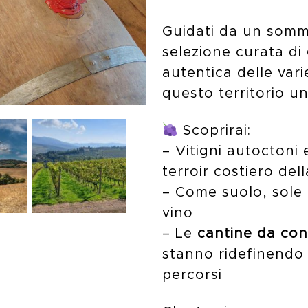
Guidati da un somm
selezione curata di
autentica delle var
questo territorio un
Scoprirai:
– Vitigni autoctoni
terroir costiero de
– Come suolo, sole 
vino
– Le
cantine da co
stanno ridefinendo i
percorsi